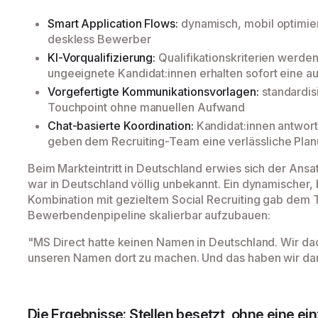
Smart Application Flows:
dynamisch, mobil optimier
deskless Bewerber
KI-Vorqualifizierung:
Qualifikationskriterien werde
ungeeignete Kandidat:innen erhalten sofort eine 
Vorgefertigte Kommunikationsvorlagen:
standardis
Touchpoint ohne manuellen Aufwand
Chat-basierte Koordination:
Kandidat:innen antwor
geben dem Recruiting-Team eine verlässliche Pla
Beim Markteintritt in Deutschland erwies sich der Ansa
war in Deutschland völlig unbekannt. Ein dynamischer,
Kombination mit gezieltem Social Recruiting gab dem 
Bewerbendenpipeline skalierbar aufzubauen:
"MS Direct hatte keinen Namen in Deutschland. Wir dach
unseren Namen dort zu machen. Und das haben wir dan
Die Ergebnisse: Stellen besetzt, ohne eine ei