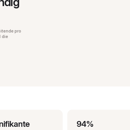
ndig
eitende pro
 die
nifikante
94%