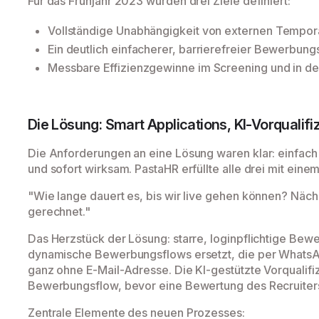
Für das Frühjahr 2023 wurden drei Ziele definiert:
Vollständige Unabhängigkeit von externen Tempor
Ein deutlich einfacherer, barrierefreier Bewerbung
Messbare Effizienzgewinne im Screening und in d
Die Lösung: Smart Applications, KI-Vorqualifiz
Die Anforderungen an eine Lösung waren klar: einfach
und sofort wirksam. PastaHR erfüllte alle drei mit ein
"Wie lange dauert es, bis wir live gehen können? Näch
gerechnet."
Das Herzstück der Lösung: starre, loginpflichtige Be
dynamische Bewerbungsflows ersetzt, die per WhatsA
ganz ohne E-Mail-Adresse. Die KI-gestützte Vorqualifiz
Bewerbungsflow, bevor eine Bewertung des Recruiters
Zentrale Elemente des neuen Prozesses: