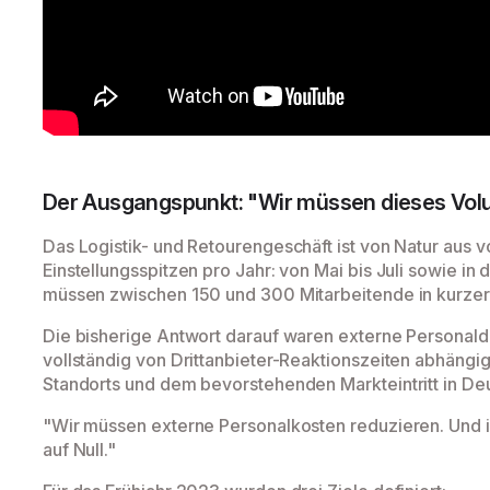
Der Ausgangspunkt: "Wir müssen dieses Vol
Das Logistik- und Retourengeschäft ist von Natur aus v
Einstellungsspitzen pro Jahr: von Mai bis Juli sowie in
müssen zwischen 150 und 300 Mitarbeitende in kurzer 
Die bisherige Antwort darauf waren externe Personaldie
vollständig von Drittanbieter-Reaktionszeiten abhängi
Standorts und dem bevorstehenden Markteintritt in De
"Wir müssen externe Personalkosten reduzieren. Und ic
auf Null."