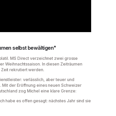
umen selbst bewältigen"
olatil. MS Direct verzeichnet zwei grosse
 der Weihnachtssaison. In diesen Zeiträumen
Zeit rekrutiert werden.
nstleister: verlässlich, aber teuer und
g. Mit der Eröffnung eines neuen Schweizer
utschland zog Michel eine klare Grenze:
h habe es offen gesagt: nächstes Jahr sind sie